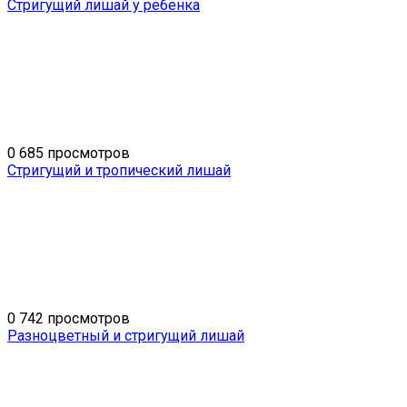
Стригущий лишай у ребенка
0
685 просмотров
Стригущий и тропический лишай
0
742 просмотров
Разноцветный и стригущий лишай